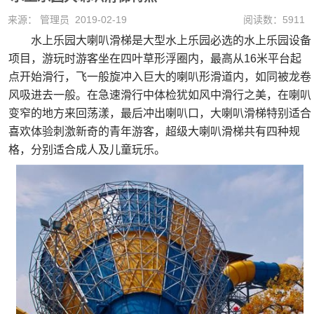
来源： 管理员 2019-02-19
阅读数：5911
水上乐园大喇叭滑梯是大型水上乐园必选的水上乐园设备
项目，游玩时游客坐在四叶草形浮圈内，最高从16米平台起
点开始滑行，飞一般旋冲入巨大的喇叭形滑道内，如同被龙卷
风吸进去一般。在急速滑行中体检犹如风中滑行之美，在喇叭
变窄的地方来回荡漾，最后冲出喇叭口，大喇叭滑梯特别适合
喜欢体验刺激新奇的青年游客，超级大喇叭滑梯共有四种规
格，分别适合成人及儿童玩乐。