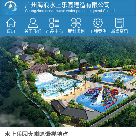
广州海浪水上乐园建造有限公司
Guangzhou ocean wave water park equiqment Co.,Ltd
首页
关于我们
产品中心
策划规划
工程案例
新闻资讯
资讯
滑梯系列
人工造浪
戏水小品
水屋水寨
环流河设备
温泉水疗设备
游泳池设备
假山造型仿真树
水上乐园大喇叭滑梯特点