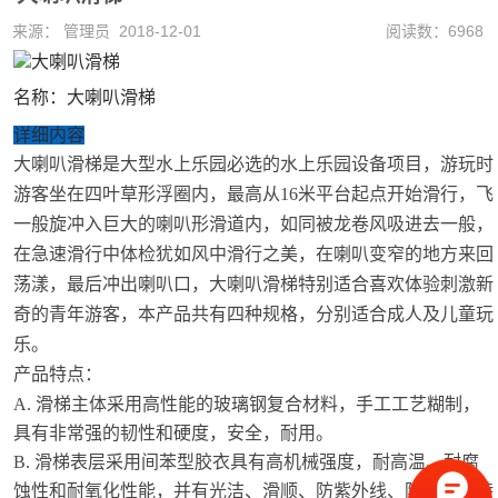
来源： 管理员 2018-12-01
阅读数：6968
名称：
大喇叭滑梯
详细内容
大喇叭滑梯是大型水上乐园必选的
水上乐园设备
项
目，游玩时
游客坐在四叶草形浮圈内，最高从16米平台起点开始滑行，飞
一般旋冲入巨大的喇叭形滑道内，如同被龙卷风吸进去一般，
在急速滑行中体检犹如风中滑行之美，在喇叭变窄的地方来回
荡漾，最后冲出喇叭口，大喇叭滑梯特别适合喜欢体验刺激新
奇的青年游客，本产品共有四种规格，分别适合成人及儿童玩
乐。
产品特点
：
A. 滑梯主体采用高性能的玻璃钢复合材料，手工工艺糊制，
具有非常强的韧性和硬度，安全，耐用。
B. 滑梯表层采用间苯型胶衣具有高机械强度，耐高温、耐腐
蚀性和耐氧化性能，并有光洁、滑顺、防紫外线、防褪色等特