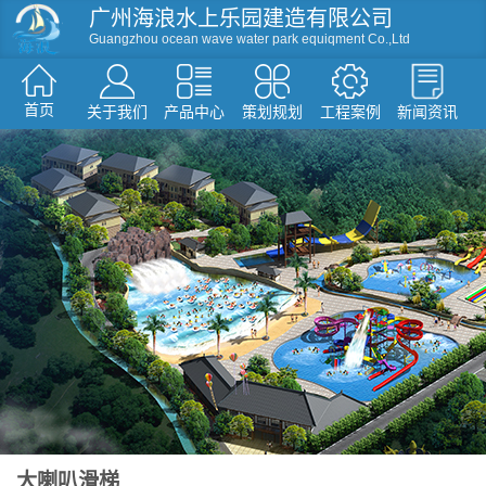
广州海浪水上乐园建造有限公司
Guangzhou ocean wave water park equiqment Co.,Ltd
首页
关于我们
产品中心
策划规划
工程案例
新闻资讯
资讯
滑梯系列
人工造浪
戏水小品
水屋水寨
环流河设备
温泉水疗设备
游泳池设备
假山造型仿真树
大喇叭滑梯