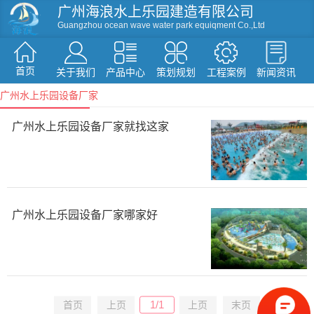
广州海浪水上乐园建造有限公司
Guangzhou ocean wave water park equiqment Co.,Ltd
首页
关于我们
产品中心
策划规划
工程案例
新闻资讯
广州水上乐园设备厂家
资讯
广州水上乐园设备厂家就找这家
滑梯系列
人工造浪
戏水小品
水屋水寨
环流河设备
温泉水疗设备
游泳池设备
假山造型仿真树
广州水上乐园设备厂家哪家好
1/1
首页
上页
上页
末页