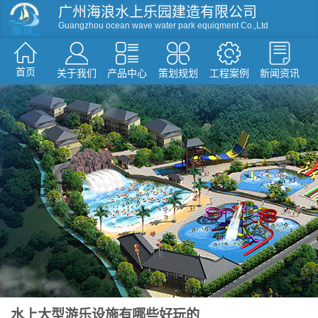
广州海浪水上乐园建造有限公司
Guangzhou ocean wave water park equiqment Co.,Ltd
首页
关于我们
产品中心
策划规划
工程案例
新闻资讯
资讯
滑梯系列
人工造浪
戏水小品
水屋水寨
环流河设备
温泉水疗设备
游泳池设备
假山造型仿真树
水上大型游乐设施有哪些好玩的