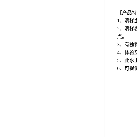
【产品特
1、滑梯
2
、
滑梯
点。
3
、
有独
4
、
体验
5
、
此水
6
、
可提